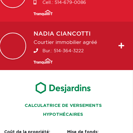
Cell.:
514-679-0086
NADIA
CIANCOTTI
Courtier immobilier agréé
Bur.:
514-364-3222
CALCULATRICE DE VERSEMENTS
HYPOTHÉCAIRES
Coût de la propriété:
Mise de fonds: