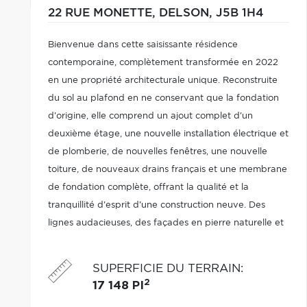
22 RUE MONETTE,
DELSON,
J5B 1H4
Bienvenue dans cette saisissante résidence
contemporaine, complètement transformée en 2022
en une propriété architecturale unique. Reconstruite
du sol au plafond en ne conservant que la fondation
d'origine, elle comprend un ajout complet d'un
deuxième étage, une nouvelle installation électrique et
de plomberie, de nouvelles fenêtres, une nouvelle
toiture, de nouveaux drains français et une membrane
de fondation complète, offrant la qualité et la
tranquillité d'esprit d'une construction neuve. Des
lignes audacieuses, des façades en pierre naturelle et
en brique, ainsi que de vastes surfaces vitrées créent
une première impression inoubliable...
SUPERFICIE DU TERRAIN
:
2
17 148 PI