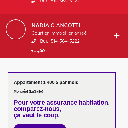
Bur.:
514-364-3222
NADIA
CIANCOTTI
Courtier immobilier agréé
Bur.:
514-364-3222
Appartement 1 400 $ par mois
Montréal (LaSalle)
Pour votre
assurance habitation,
comparez-nous,
ça vaut le coup.