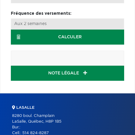
Fréquence des versements:
CALCULER
NOTE LÉGALE
LASALLE
8280 boul. Champlain
LaSalle, Québec, H8P 1B5
Bur.:
Cell.:
514 824-8287